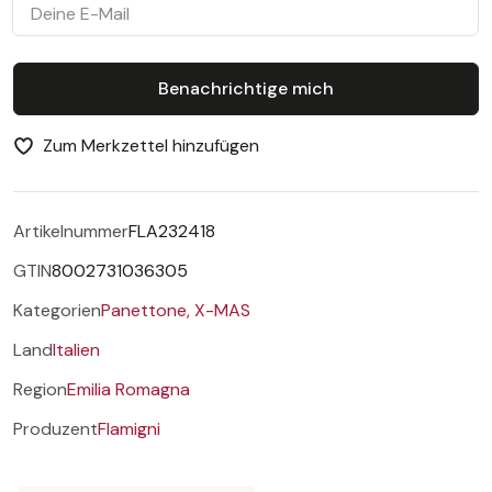
Deine E-Mail
Benachrichtige mich
Zum Merkzettel hinzufügen
Artikelnummer
FLA232418
GTIN
8002731036305
Kategorien
Panettone,
X-MAS
Land
Italien
Region
Emilia Romagna
Produzent
Flamigni