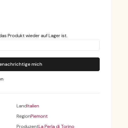
das Produkt wieder auf Lager ist.
enachrichtige mich
en
Land
Italien
Region
Piemont
Produzent
La Perla di Torino