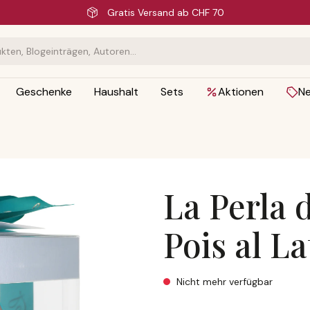
Schnelle Lieferung
Geschenke
Haushalt
Sets
Aktionen
N
La Perla 
Pois al L
La Perla di Torino, Le Pois al
Nicht mehr verfügbar