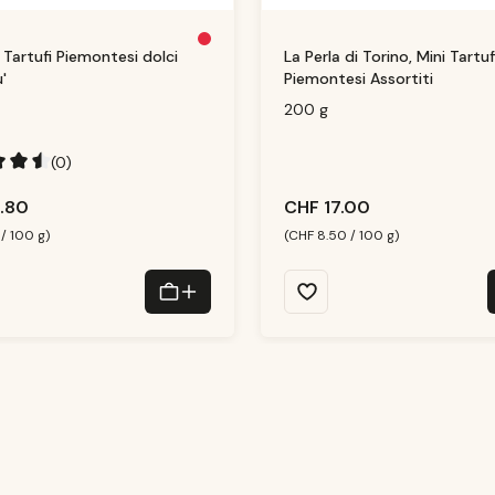
N
 Tartufi Piemontesi dolci
La Perla di Torino, Mini Tartuf
ic
h
'
Piemontesi Assortiti
t
m
e
200 g
h
r
v
e
(0)
rf
ü
g
hnittliche Bewertung von 4.5 von 5 Sternen
b
.80
CHF 17.00
a
r
 / 100 g)
(CHF 8.50 / 100 g)