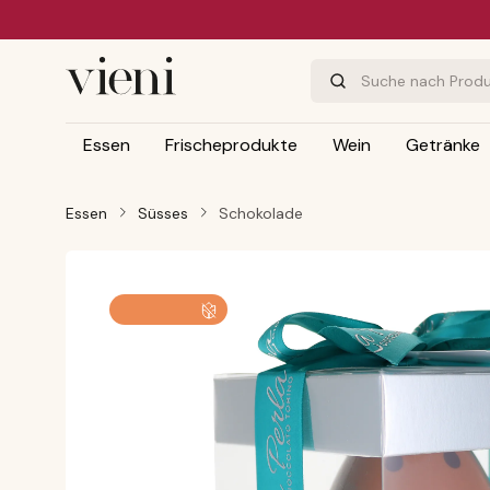
m Hauptinhalt springen
Zur Suche springen
Zur Hauptnavigation springen
Essen
Frischeprodukte
Wein
Getränke
Essen
Süsses
Schokolade
Bildergalerie überspringen