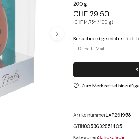
200 g
CHF 29.50
(CHF 14.75* / 100 g)
Benachrichtige mich, sobald 
Deine E-Mail
B
Zum Merkzettel hinzufüg
Artikelnummer
LAP261958
GTIN
8053632851405
Kategorien
Schokolade