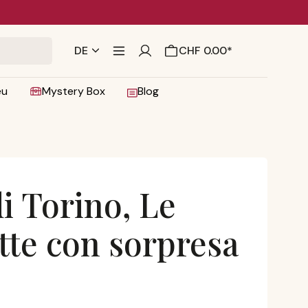
DE
CHF 0.00*
eu
Mystery Box
Blog
di Torino, Le
atte con sorpresa
 Latte con sorpresa