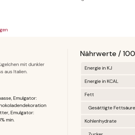
gen
Nährwerte / 10
ügelchen mit dunkler
Energie in KJ
aus Italien.
Energie in KCAL
Fett
masse, Emulgator:
Schokoladendekoration
Gesättigte Fettsäur
ter, Emulgator:
3% min.
Kohlenhydrate
Zucker