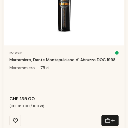
ROTWEIN
S
o
Marramiero, Dante Montepulciano d' Abruzzo DOC 1998
f
o
Marrammiero
75 cl
r
t
v
e
rf
ü
g
b
a
r,
Li
CHF 135.00
e
f
e
(CHF 180.00 / 100 cl)
r
z
ei
t:
1
-
3