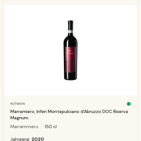
T
a
g
e
ROTWEIN
S
o
Marramiero, Inferi Montepulciano d'Abruzzo DOC Riserva
f
o
Magnum
r
t
Marrammiero
150 cl
v
e
rf
ü
Jahrgang:
2020
g