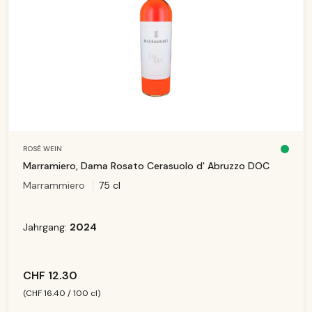
ROSÉ WEIN
S
o
Marramiero, Dama Rosato Cerasuolo d' Abruzzo DOC
f
o
Marrammiero
75 cl
r
t
v
e
rf
ü
Jahrgang:
2024
g
b
a
r,
Li
e
f
CHF 12.30
e
r
z
(CHF 16.40 / 100 cl)
ei
t:
1