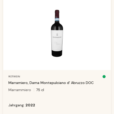
ROTWEIN
S
o
Marramiero, Dama Montepulciano d' Abruzzo DOC
f
o
Marrammiero
75 cl
r
t
v
e
rf
ü
Jahrgang:
2022
g
b
a
r,