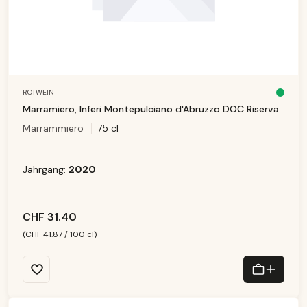
ROTWEIN
S
o
Marramiero, Inferi Montepulciano d'Abruzzo DOC Riserva
f
o
Marrammiero
75 cl
r
t
v
e
rf
ü
Jahrgang:
2020
g
b
a
r,
Li
e
f
CHF 31.40
e
r
z
(CHF 41.87 / 100 cl)
ei
t:
1
-
3
T
a
g
e