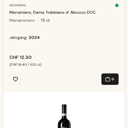
WEISSWEIN
S
o
Marramiero, Dama Trebbiano d' Abruzzo DOC
f
o
Marrammiero
75 cl
r
t
v
e
rf
ü
Jahrgang:
2024
g
b
a
r,
Li
e
f
CHF 12.30
e
r
z
(CHF 16.40 / 100 cl)
ei
t:
1
-
3
T
a
g
e