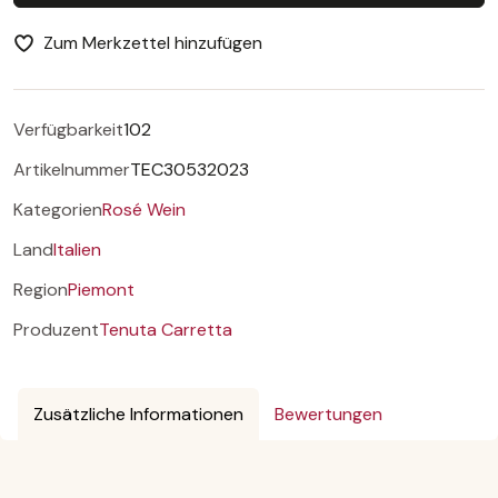
Zum Merkzettel hinzufügen
Verfügbarkeit
102
Artikelnummer
TEC30532023
Kategorien
Rosé Wein
Land
Italien
Region
Piemont
Produzent
Tenuta Carretta
Zusätzliche Informationen
Bewertungen