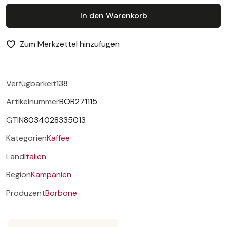
In den Warenkorb
Zum Merkzettel hinzufügen
Verfügbarkeit
138
Artikelnummer
BOR271115
GTIN
8034028335013
Kategorien
Kaffee
Land
Italien
Region
Kampanien
Produzent
Borbone