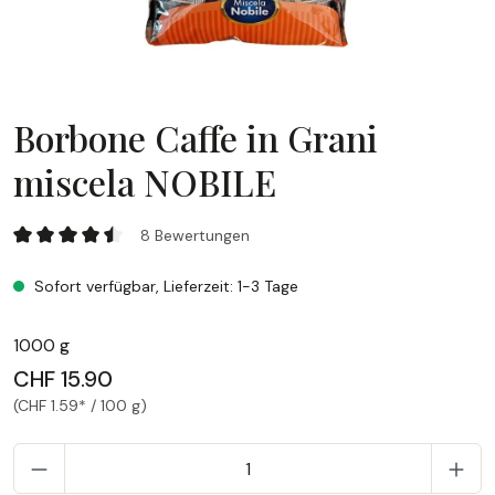
Borbone Caffe in Grani
miscela NOBILE
Borbone Caffe in Grani miscela NOBILE
8 Bewertungen
Durchschnittliche Bewertung von 4.5 von 5 Sternen
Sofort verfügbar, Lieferzeit: 1-3 Tage
1000 g
CHF 15.90
(CHF 1.59* / 100 g)
P