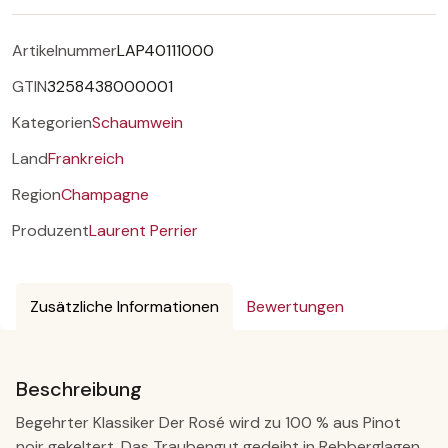
Artikelnummer
LAP40111000
GTIN
3258438000001
Kategorien
Schaumwein
Land
Frankreich
Region
Champagne
Produzent
Laurent Perrier
Zusätzliche Informationen
Bewertungen
Beschreibung
Begehrter Klassiker Der Rosé wird zu 100 % aus Pinot
noir gekeltert. Das Traubengut gedeiht in Rebberglagen