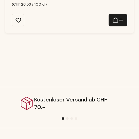
f
(CHF 26.53 / 100 cl)
e
r
z
ei
t:
1
-
3
T
a
g
e
tenloser Versand ab CHF
Liefe
-