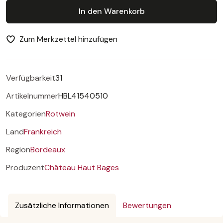
In den Warenkorb
Zum Merkzettel hinzufügen
Verfügbarkeit
31
Artikelnummer
HBL41540510
Kategorien
Rotwein
Land
Frankreich
Region
Bordeaux
Produzent
Château Haut Bages
Zusätzliche Informationen
Bewertungen