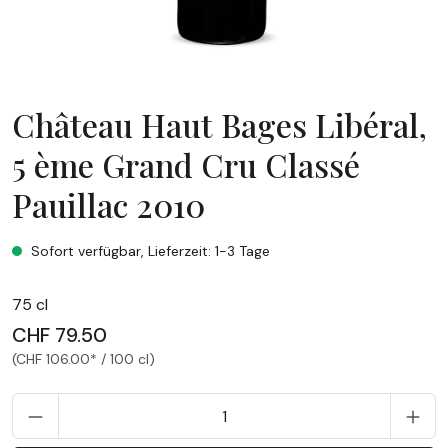
Château Haut Bages Libéral,
5 ème Grand Cru Classé
Pauillac 2010
Château Haut Bages Libéral, 5 ème Grand Cru Classé Pauill
Sofort verfügbar, Lieferzeit: 1-3 Tage
75 cl
CHF 79.50
(CHF 106.00* / 100 cl)
P