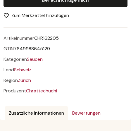
Benachrichtige mich
Zum Merkzettel hinzufügen
Artikelnummer
CHR162205
GTIN
7649988645129
Kategorien
Saucen
Land
Schweiz
Region
Zürich
Produzent
Chrattechuchi
Zusätzliche Informationen
Bewertungen