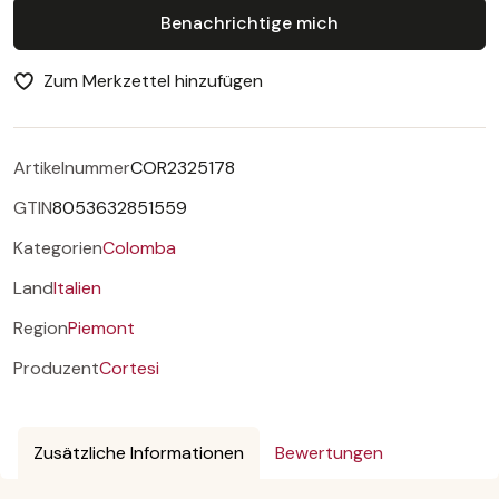
Benachrichtige mich
Zum Merkzettel hinzufügen
Artikelnummer
COR2325178
GTIN
8053632851559
Kategorien
Colomba
Land
Italien
Region
Piemont
Produzent
Cortesi
Zusätzliche Informationen
Bewertungen