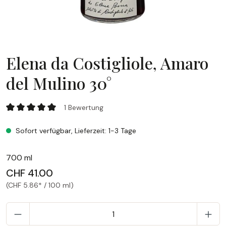
Elena da Costigliole, Amaro
del Mulino 30°
Elena da Costigliole, Amaro del Mulino 30°
1 Bewertung
Durchschnittliche Bewertung von 5 von 5 Sternen
Sofort verfügbar, Lieferzeit: 1-3 Tage
700 ml
CHF 41.00
(CHF 5.86* / 100 ml)
P