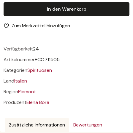
In den Warenkorb
Zum Merkzettel hinzufügen
Verfügbarkeit
24
Artikelnummer
ECO711505
Kategorien
Spirituosen
Land
Italien
Region
Piemont
Produzent
Elena Bora
Zusätzliche Informationen
Bewertungen