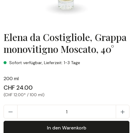
Elena da Costigliole, Grappa
monovitigno Moscato, 40°
Elena da Costigliole, Grappa monovitigno Moscato, 40°
Sofort verfügbar, Lieferzeit: 1-3 Tage
200 ml
CHF 24.00
(CHF 12.00* / 100 ml)
P
In den Warenkorb