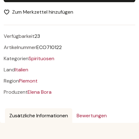
Zum Merkzettel hinzufügen
Verfügbarkeit
23
Artikelnummer
ECO710122
Kategorien
Spirituosen
Land
Italien
Region
Piemont
Produzent
Elena Bora
Zusätzliche Informationen
Bewertungen