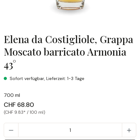
Elena da Costigliole, Grappa
Moscato barricato Armonia
43°
Elena da Costigliole, Grappa Moscato barricato Armonia 43
Sofort verfügbar, Lieferzeit: 1-3 Tage
700 ml
CHF 68.80
(CHF 9.83* / 100 ml)
P