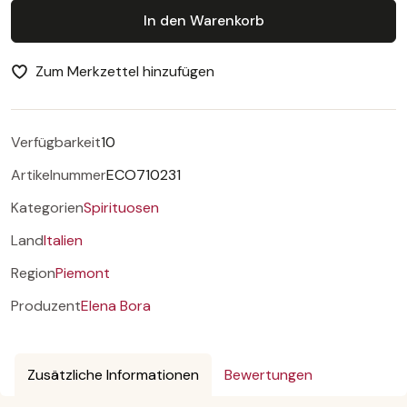
In den Warenkorb
Zum Merkzettel hinzufügen
Verfügbarkeit
10
Artikelnummer
ECO710231
Kategorien
Spirituosen
Land
Italien
Region
Piemont
Produzent
Elena Bora
Zusätzliche Informationen
Bewertungen