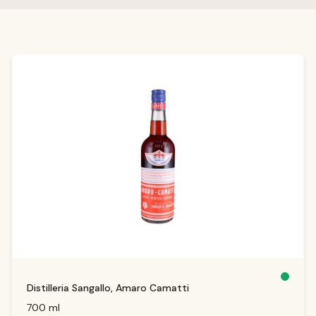
Produktgalerie überspringen
S
Distilleria Sangallo, Amaro Camatti
o
f
o
700 ml
r