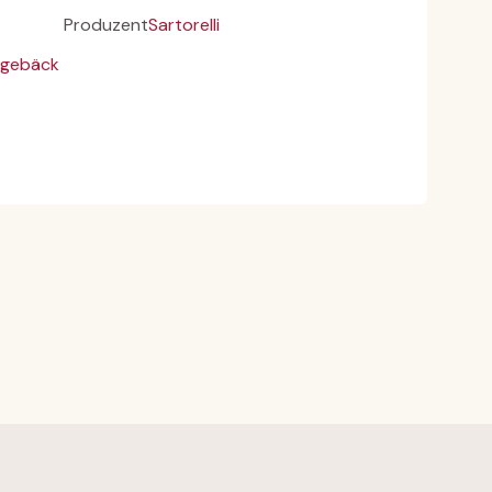
Produzent
Sartorelli
lgebäck