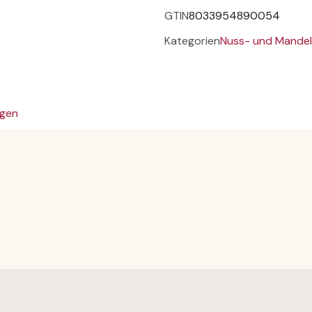
GTIN
8033954890054
Kategorien
Nuss- und Mande
gen