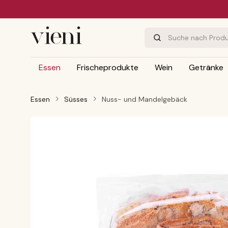
m Hauptinhalt springen
Zur Suche springen
Zur Hauptnavigation springen
Essen
Frischeprodukte
Wein
Getränke
Essen
Süsses
Nuss- und Mandelgebäck
Bildergalerie überspringen