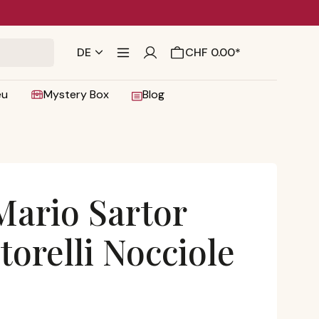
DE
CHF 0.00*
eu
Mystery Box
Blog
Mario Sartor
torelli Nocciole