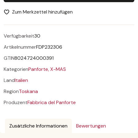
Zum Merkzettel hinzufügen
Verfügbarkeit
30
Artikelnummer
FDP232306
GTIN
8024724000391
Kategorien
Panforte,
X-MAS
Land
Italien
Region
Toskana
Produzent
Fabbrica del Panforte
Zusätzliche Informationen
Bewertungen