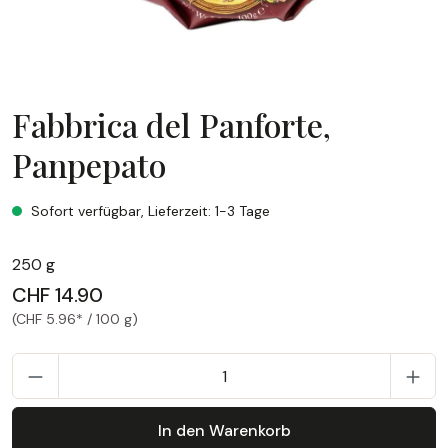
Fabbrica del Panforte,
Panpepato
Fabbrica del Panforte, Panpepato
Sofort verfügbar, Lieferzeit: 1-3 Tage
250 g
CHF 14.90
(CHF 5.96* / 100 g)
P
In den Warenkorb