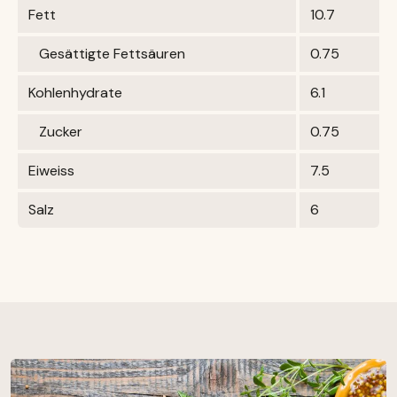
Fett
10.7
Gesättigte Fettsäuren
0.75
Kohlenhydrate
6.1
Zucker
0.75
Eiweiss
7.5
Salz
6