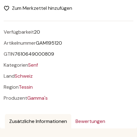
Zum Merkzettel hinzufügen
Verfügbarkeit
20
Artikelnummer
GAM195120
GTIN
7610649000809
Kategorien
Senf
Land
Schweiz
Region
Tessin
Produzent
Gamma's
Zusätzliche Informationen
Bewertungen