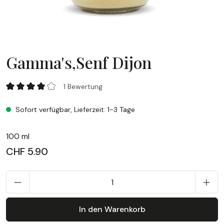
Gamma's,Senf Dijon
Gamma's,Senf Dijon
1 Bewertung
Durchschnittliche Bewertung von 4 von 5 Sternen
Sofort verfügbar, Lieferzeit: 1-3 Tage
100 ml
CHF 5.90
P
In den Warenkorb