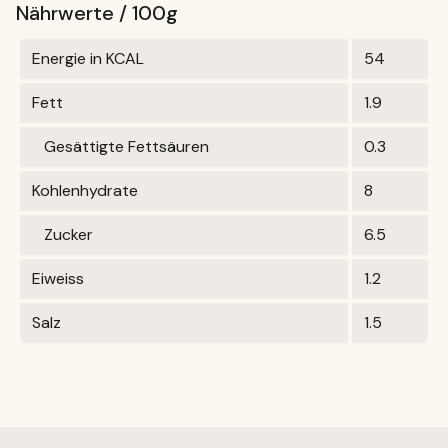
Nährwerte / 100g
Energie in KCAL
54
Fett
1.9
Gesättigte Fettsäuren
0.3
Kohlenhydrate
8
Zucker
6.5
Eiweiss
1.2
Salz
1.5