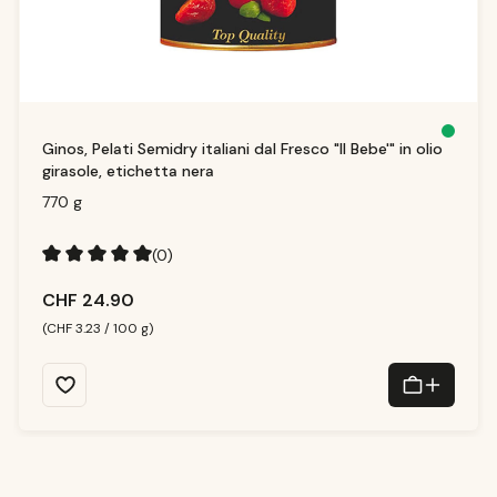
S
Ginos, Pelati Semidry italiani dal Fresco "Il Bebe'" in olio
o
f
girasole, etichetta nera
o
r
t
770 g
v
e
rf
ü
(0)
g
b
a
Durchschnittliche Bewertung von 5 von 5 Sternen
r,
CHF 24.90
Li
e
f
(CHF 3.23 / 100 g)
e
r
z
ei
t:
1
-
3
T
a
g
e