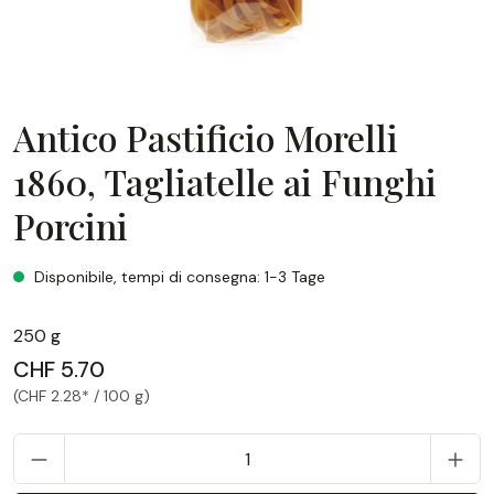
Antico Pastificio Morelli
1860, Tagliatelle ai Funghi
Porcini
Antico Pastificio Morelli 1860, Tagliatelle ai Funghi Porcini
Disponibile, tempi di consegna: 1-3 Tage
250 g
CHF 5.70
(CHF 2.28* / 100 g)
Q