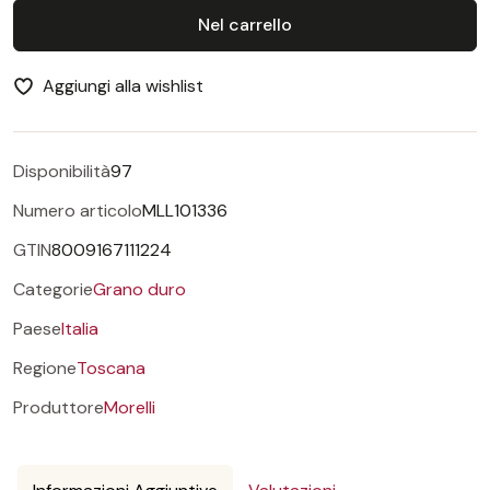
Nel carrello
Aggiungi alla wishlist
Disponibilità
97
Numero articolo
MLL101336
GTIN
8009167111224
Categorie
Grano duro
Paese
Italia
Regione
Toscana
Produttore
Morelli