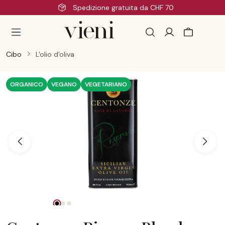
edizione gratuita da CHF 70
Passa al contenuto principale
Cibo
L'olio d'oliva
Salta la galleria di immagini
ORGANICO
VEGANO
VEGETARIANO