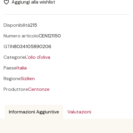
Aggiungi alla wishlist
Disponibilità
215
Numero articolo
CEN121150
GTIN
8034105890206
Categorie
L'olio d'oliva
Paese
Italia
Regione
Sizilien
Produttore
Centonze
Informazioni Aggiuntive
Valutazioni