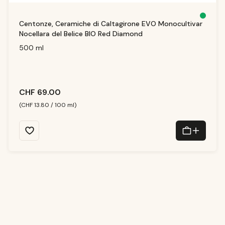
D
Centonze, Ceramiche di Caltagirone EVO Monocultivar
is
p
Nocellara del Belice BIO Red Diamond
o
ni
b
500 ml
il
e,
t
e
m
p
i
d
CHF 69.00
i
c
o
(CHF 13.80 / 100 ml)
n
s
e
g
n
a:
1
-
3
T
a
g
e