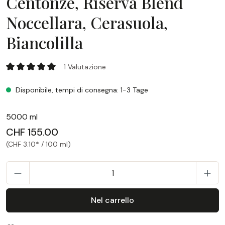
Centonze, Riserva Blend
Noccellara, Cerasuola,
Biancolilla
Centonze, Riserva Blend Noccellara, Cerasuola, Biancolilla
1 Valutazione
Valutazione media di 5 su 5 stelle
Disponibile, tempi di consegna: 1-3 Tage
5000 ml
CHF 155.00
(CHF 3.10* / 100 ml)
Q
Nel carrello