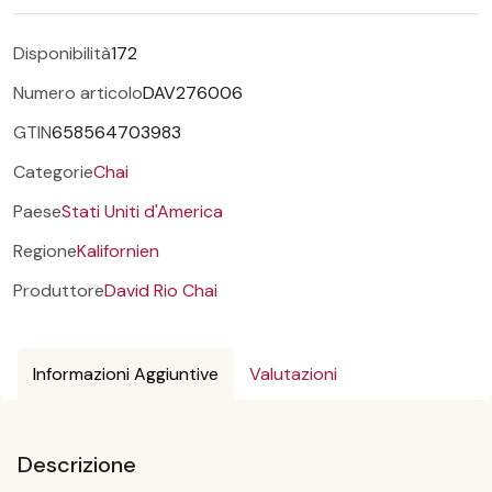
Disponibilità
172
Numero articolo
DAV276006
GTIN
658564703983
Categorie
Chai
Paese
Stati Uniti d'America
Regione
Kalifornien
Produttore
David Rio Chai
Informazioni Aggiuntive
Valutazioni
Descrizione