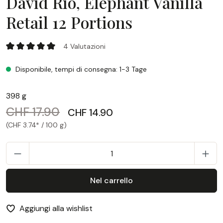
David Rio, Elephant Vanilla
Retail 12 Portions
David Rio, Elephant Vanilla Retail 12 Portions
4 Valutazioni
Valutazione media di 5 su 5 stelle
Disponibile, tempi di consegna: 1-3 Tage
398 g
CHF 17.90
CHF 14.90
(CHF 3.74* / 100 g)
Q
Nel carrello
Aggiungi alla wishlist