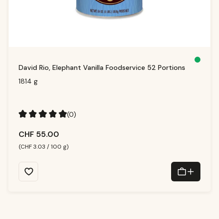
D
David Rio, Elephant Vanilla Foodservice 52 Portions
is
p
o
1814 g
ni
b
il
e,
t
e
(0)
m
p
i
Valutazione media di 5 su 5 stelle
d
CHF 55.00
i
c
o
(CHF 3.03 / 100 g)
n
s
e
g
n
a:
1
-
3
T
a
g
e