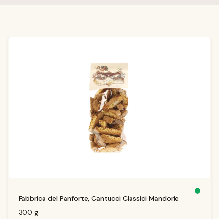
Salta la galleria dei prodotti
D
Fabbrica del Panforte, Cantucci Classici Mandorle
is
p
o
300 g
ni