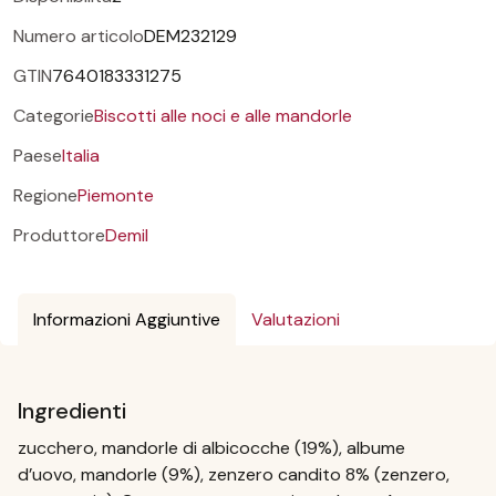
Numero articolo
DEM232129
GTIN
7640183331275
Categorie
Biscotti alle noci e alle mandorle
Paese
Italia
Regione
Piemonte
Produttore
Demil
Informazioni Aggiuntive
Valutazioni
Ingredienti
zucchero, mandorle di albicocche (19%), albume
d’uovo, mandorle (9%), zenzero candito 8% (zenzero,