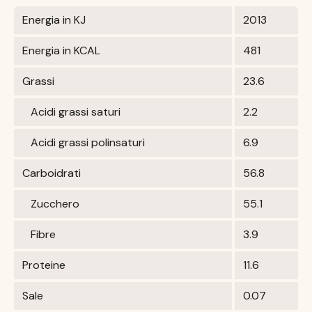
Energia in KJ
2013
Energia in KCAL
481
Grassi
23.6
Acidi grassi saturi
2.2
Acidi grassi polinsaturi
6.9
Carboidrati
56.8
Zucchero
55.1
Fibre
3.9
Proteine
11.6
Sale
0.07