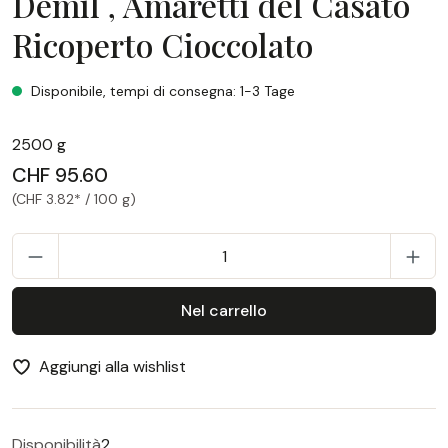
Demil , Amaretti del Casato
Ricoperto Cioccolato
Demil , Amaretti del Casato Ricoperto Cioccolato
Disponibile, tempi di consegna: 1-3 Tage
2500 g
CHF 95.60
(CHF 3.82* / 100 g)
Q
Nel carrello
Aggiungi alla wishlist
Disponibilità
2