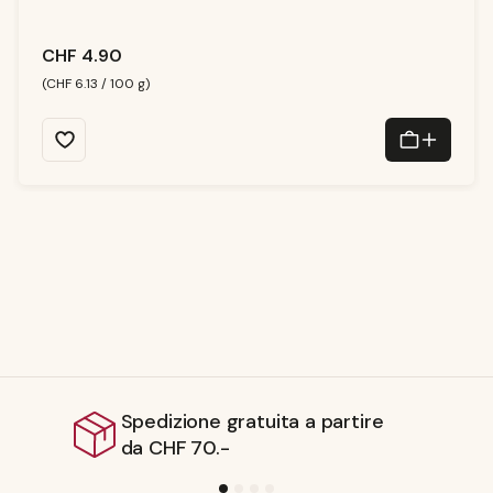
ni
b
il
e
CHF 4.90
(CHF 6.13 / 100 g)
dizione gratuita a partire
Spe
CHF 70.-