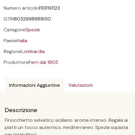
Numero articolo
FER191123
GTIN
8032998981650
Categorie
Spezie
Paese
Italia
Regione
Lombardia
Produttore
Ferri dal 1905
Informazioni Aggiuntive
Valutazioni
Descrizione
Finocchietto selvatico siciliano: aroma intenso. Regala ai
piatti un tocco autentico, mediterraneo. Spezia squisita
per intenditori.