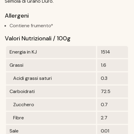
Semola di Grano Duro.
Allergeni
Contiene frumento*
Valori Nutrizionali / 100g
Energia in KJ
1514
Grassi
1.6
Acidi grassi saturi
0.3
Carboidrati
72.5
Zucchero
0.7
Fibre
2.7
Sale
0.01