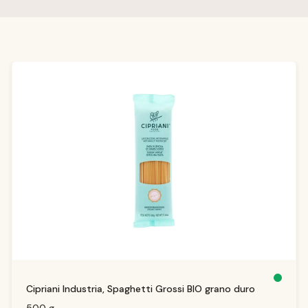
Salta la galleria dei prodotti
D
Cipriani Industria, Spaghetti Grossi BIO grano duro
is
p
o
500 g