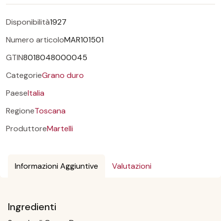
Disponibilità
1927
Numero articolo
MAR101501
GTIN
8018048000045
Categorie
Grano duro
Paese
Italia
Regione
Toscana
Produttore
Martelli
Informazioni Aggiuntive
Valutazioni
Ingredienti