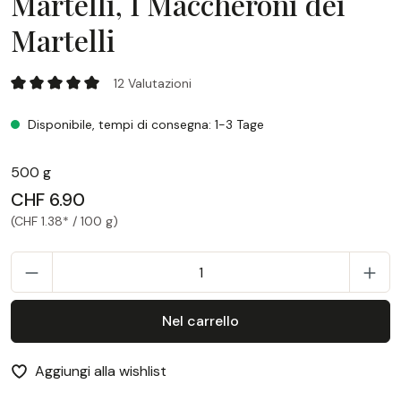
Martelli, I Maccheroni dei
Martelli
Martelli, I Maccheroni dei Martelli
12 Valutazioni
Valutazione media di 5 su 5 stelle
Disponibile, tempi di consegna: 1-3 Tage
500 g
CHF 6.90
(CHF 1.38* / 100 g)
Q
Nel carrello
Aggiungi alla wishlist