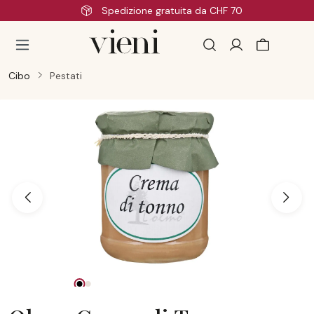
zione gratuita da CHF 70
Passa al contenuto principale
Cibo
Pestati
Salta la galleria di immagini