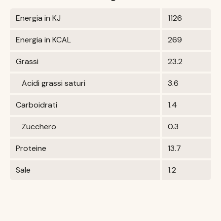
Energia in KJ
1126
Energia in KCAL
269
Grassi
23.2
Acidi grassi saturi
3.6
Carboidrati
1.4
Zucchero
0.3
Proteine
13.7
Sale
1.2