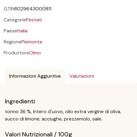
GTIN
8029643000811
Categorie
Pestati
Paese
Italia
Regione
Piemonte
Produttore
Olmo
Informazioni Aggiuntive
Valutazioni
Ingredienti
tonno 36 %, intero d'uovo, olio extra vergine di oliva,
succo di limone, acciughe, prezzemolo, sale.
Valori Nutrizionali / 100g