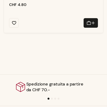
i
d
CHF 4.80
i
c
o
n
s
e
g
n
a:
1
-
3
T
a
g
e
ne gratuita a partire
Spedizio
70.-