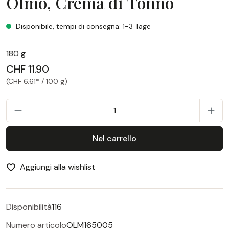
Olmo, Crema di Tonno
Olmo, Crema di Tonno
Disponibile, tempi di consegna: 1-3 Tage
180 g
CHF 11.90
(CHF 6.61* / 100 g)
Q
Nel carrello
Aggiungi alla wishlist
Disponibilità
116
Numero articolo
OLM165005