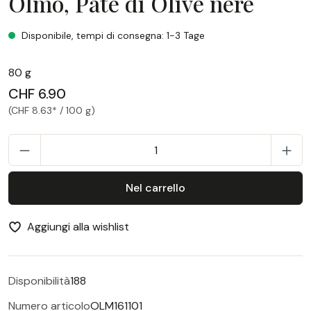
Olmo, Patè di Olive nere
Olmo, Patè di Olive nere
Disponibile, tempi di consegna: 1-3 Tage
80 g
CHF 6.90
(CHF 8.63* / 100 g)
Q
Nel carrello
Aggiungi alla wishlist
Disponibilità
188
Numero articolo
OLM161101