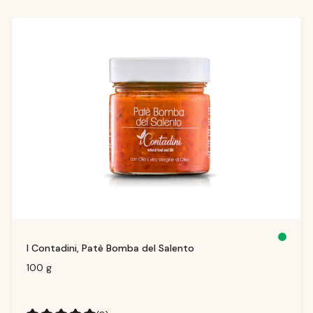
Salta la galleria dei prodotti
D
I Contadini, Patè Bomba del Salento
is
p
o
100 g
ni
b
il
e,
t
e