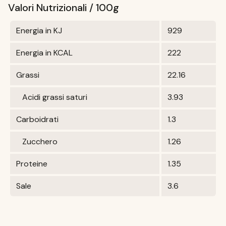
Valori Nutrizionali / 100g
Energia in KJ
929
Energia in KCAL
222
Grassi
22.16
Acidi grassi saturi
3.93
Carboidrati
1.3
Zucchero
1.26
Proteine
1.35
Sale
3.6