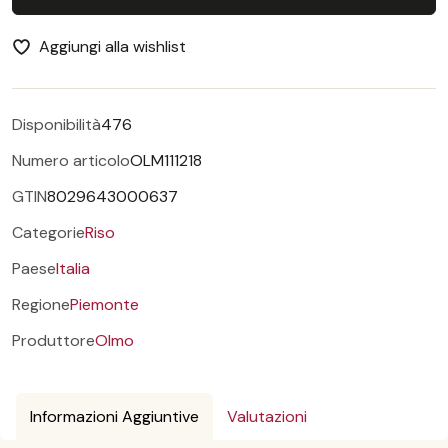
Aggiungi alla wishlist
Disponibilità
476
Numero articolo
OLM111218
GTIN
8029643000637
Categorie
Riso
Paese
Italia
Regione
Piemonte
Produttore
Olmo
Informazioni Aggiuntive
Valutazioni