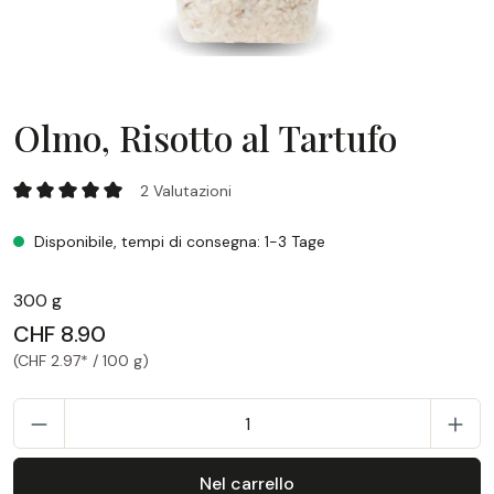
Olmo, Risotto al Tartufo
Olmo, Risotto al Tartufo
2 Valutazioni
Valutazione media di 5 su 5 stelle
Disponibile, tempi di consegna: 1-3 Tage
300 g
CHF 8.90
(CHF 2.97* / 100 g)
Q
Nel carrello