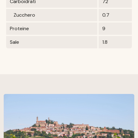
Carboidrati
72
Zucchero
0.7
Proteine
9
Sale
1.8