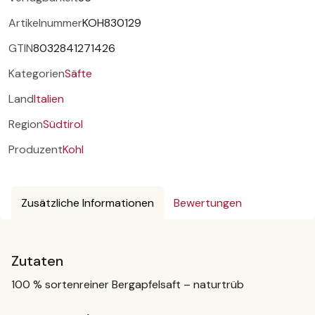
Artikelnummer
KOH830129
GTIN
8032841271426
Kategorien
Säfte
Land
Italien
Region
Südtirol
Produzent
Kohl
Zusätzliche Informationen
Bewertungen
Zutaten
100 % sortenreiner Bergapfelsaft – naturtrüb