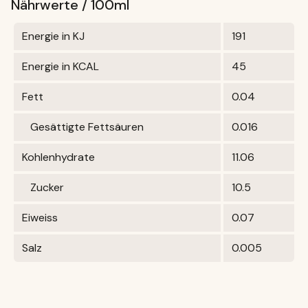
Nährwerte / 100ml
Energie in KJ
191
Energie in KCAL
45
Fett
0.04
Gesättigte Fettsäuren
0.016
Kohlenhydrate
11.06
Zucker
10.5
Eiweiss
0.07
Salz
0.005