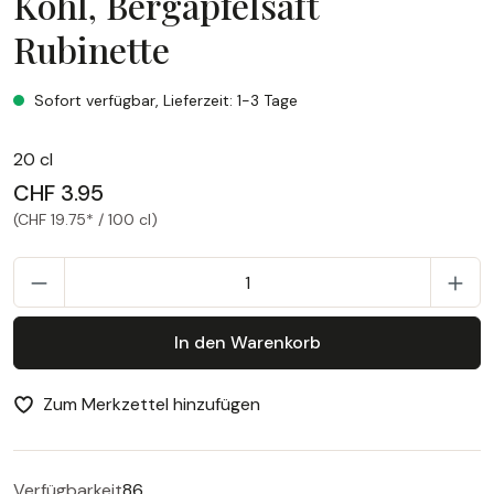
Kohl, Bergapfelsaft
Rubinette
Kohl, Bergapfelsaft Rubinette
Sofort verfügbar, Lieferzeit: 1-3 Tage
20 cl
CHF 3.95
(CHF 19.75* / 100 cl)
P
In den Warenkorb
Zum Merkzettel hinzufügen
Verfügbarkeit
86