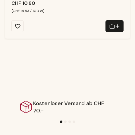
r,
CHF 10.90
Li
e
f
(CHF 14.53 / 100 cl)
e
r
z
ei
t:
1
-
3
T
a
g
e
tenloser Versand ab CHF
Liefe
-