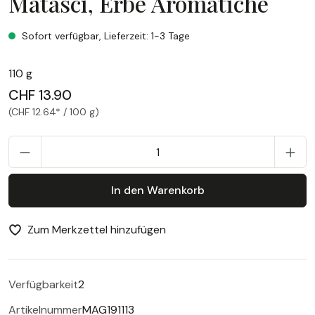
Matasci, Erbe Aromatiche
Matasci, Erbe Aromatiche
Sofort verfügbar, Lieferzeit: 1-3 Tage
110 g
CHF 13.90
(CHF 12.64* / 100 g)
P
In den Warenkorb
Zum Merkzettel hinzufügen
Verfügbarkeit
2
Artikelnummer
MAG191113