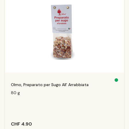
S
Olmo, Preparato per Sugo All' Arrabbiata
o
f
o
80 g
r
t
v
e
rf
ü
g
b
a
r,
CHF 4.90
Li
e