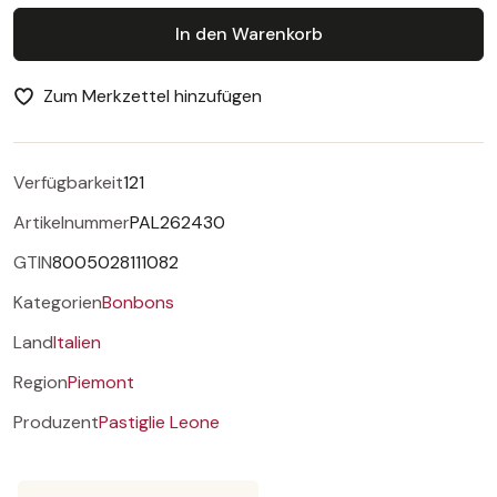
In den Warenkorb
Zum Merkzettel hinzufügen
Verfügbarkeit
121
Artikelnummer
PAL262430
GTIN
8005028111082
Kategorien
Bonbons
Land
Italien
Region
Piemont
Produzent
Pastiglie Leone