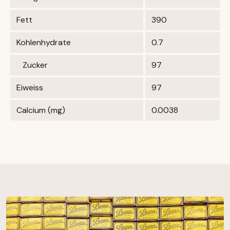
Fett
390
Kohlenhydrate
0.7
Zucker
97
Eiweiss
97
Calcium (mg)
0.0038