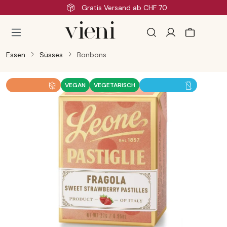
ersand ab CHF 70
Schnell
Zum Hauptinhalt springen
Essen
Süsses
Bonbons
Bildergalerie überspringen
VEGAN
VEGETARISCH