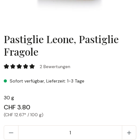
Pastiglie Leone, Pastiglie
Fragole
Pastiglie Leone, Pastiglie Fragole
2 Bewertungen
Durchschnittliche Bewertung von 5 von 5 Sternen
Sofort verfügbar, Lieferzeit: 1-3 Tage
30 g
CHF 3.80
(CHF 12.67* / 100 g)
P