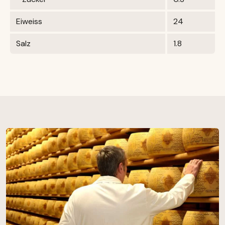
Eiweiss
24
Salz
1.8