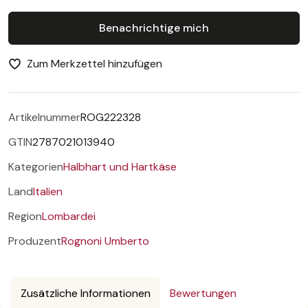
Benachrichtige mich
Zum Merkzettel hinzufügen
Artikelnummer
ROG222328
GTIN
2787021013940
Kategorien
Halbhart und Hartkäse
Land
Italien
Region
Lombardei
Produzent
Rognoni Umberto
Zusätzliche Informationen
Bewertungen