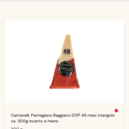
Produktgalerie überspringen
N
Cantarelli, Parmigiano Reggiano DOP 48 mesi triangolo
ic
h
ca. 300g incarto a mano
t
m
e