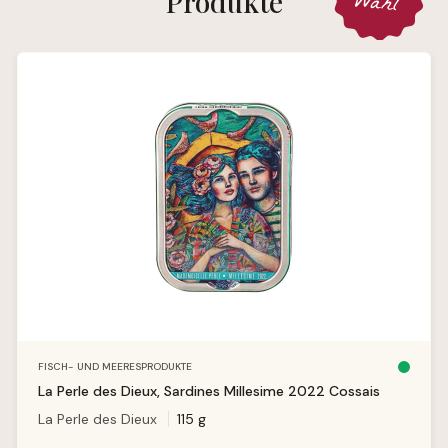
Wahl
Produkte
Produktgalerie überspringen
FISCH- UND MEERESPRODUKTE
S
o
La Perle des Dieux, Sardines Millesime 2022 Cossais
f
o
La Perle des Dieux
115 g
r
t
v