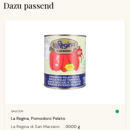
Dazu passend
Produktgalerie überspringen
SAUCEN
S
o
La Regina, Pomodoro Pelato
f
o
La Regina di San Marzano
3000 g
r
t