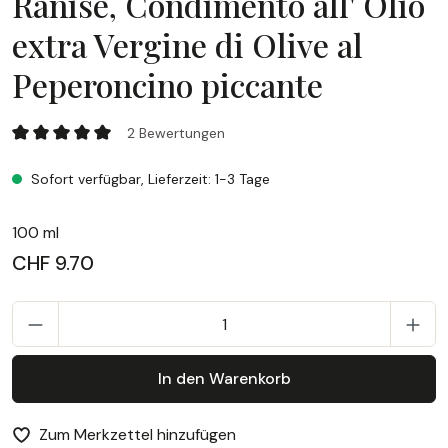
Ranise, Condimento all' Olio
extra Vergine di Olive al
Peperoncino piccante
Ranise, Condimento all' Olio extra Vergine di Olive al Peper
2 Bewertungen
Durchschnittliche Bewertung von 5 von 5 Sternen
Sofort verfügbar, Lieferzeit: 1-3 Tage
100 ml
CHF 9.70
P
In den Warenkorb
Zum Merkzettel hinzufügen