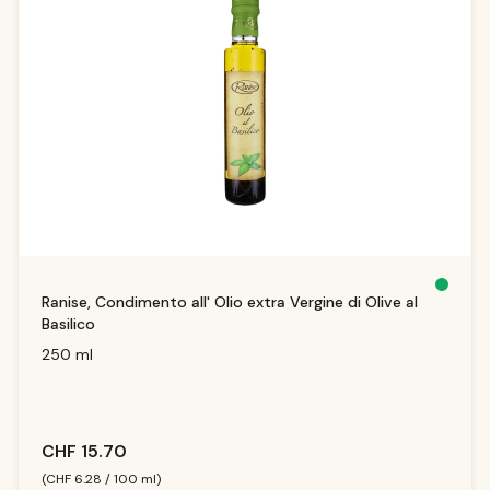
S
Ranise, Condimento all' Olio extra Vergine di Olive al
o
f
Basilico
o
r
t
250 ml
v
e
rf
ü
g
b
a
r,
CHF 15.70
Li
e
f
(CHF 6.28 / 100 ml)
e