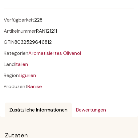
Verfügbarkeit
228
Artikelnummer
RAN121211
GTIN
8032529646812
Kategorien
Aromatisiertes Olivenöl
Land
Italien
Region
Ligurien
Produzent
Ranise
Zusätzliche Informationen
Bewertungen
Zutaten