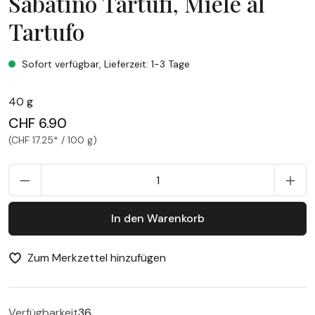
Sabatino Tartufi, Miele al
Tartufo
Sabatino Tartufi, Miele al Tartufo
Sofort verfügbar, Lieferzeit: 1-3 Tage
40 g
CHF 6.90
(CHF 17.25* / 100 g)
P
In den Warenkorb
Zum Merkzettel hinzufügen
Verfügbarkeit
36