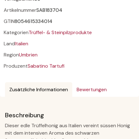
Artikelnummer
SAB183704
GTIN
8054615334014
Kategorien
Trüffel- & Steinpilzprodukte
Land
Italien
Region
Umbrien
Produzent
Sabatino Tartufi
Zusätzliche Informationen
Bewertungen
Beschreibung
Dieser edle Trüffelhonig aus Italien vereint süssen Honig
mit dem intensiven Aroma des schwarzen