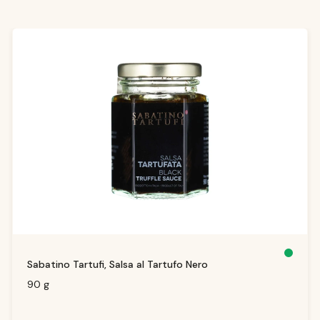
Produktgalerie überspringen
S
Sabatino Tartufi, Salsa al Tartufo Nero
o
f
o
90 g
r
t
v
e
rf