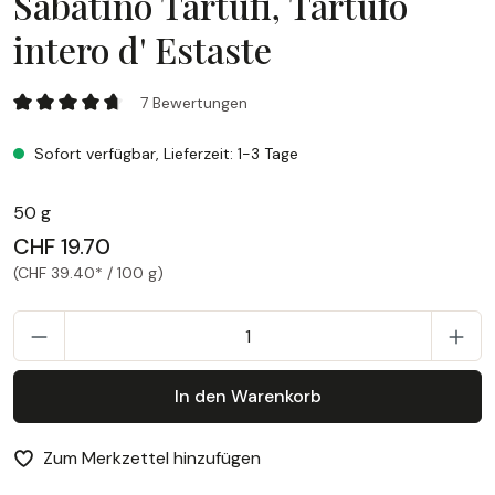
Sabatino Tartufi, Tartufo
intero d' Estaste
Sabatino Tartufi, Tartufo intero d' Estaste
7 Bewertungen
Durchschnittliche Bewertung von 4.86 von 5 Sternen
Sofort verfügbar, Lieferzeit: 1-3 Tage
50 g
CHF 19.70
(CHF 39.40* / 100 g)
P
In den Warenkorb
Zum Merkzettel hinzufügen