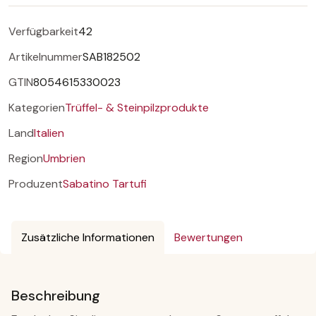
Verfügbarkeit
42
Artikelnummer
SAB182502
GTIN
8054615330023
Kategorien
Trüffel- & Steinpilzprodukte
Land
Italien
Region
Umbrien
Produzent
Sabatino Tartufi
Zusätzliche Informationen
Bewertungen
Beschreibung