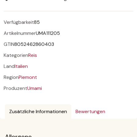
Verfügbarkeit
85
Artikelnummer
UMA111205
GTIN
8052462860403
Kategorien
Reis
Land
Italien
Region
Piemont
Produzent
Umami
Zusätzliche Informationen
Bewertungen
Allergene