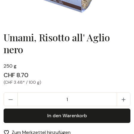
Umami, Risotto all' Aglio
nero
Umami, Risotto all' Aglio nero
250 g
CHF 8.70
(CHF 3.48* / 100 g)
P
In den Warenkorb
Zum Merkzettel hinzufügen