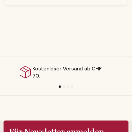
tenloser Versand ab CHF
Liefe
-
Für Newsletter anmelden