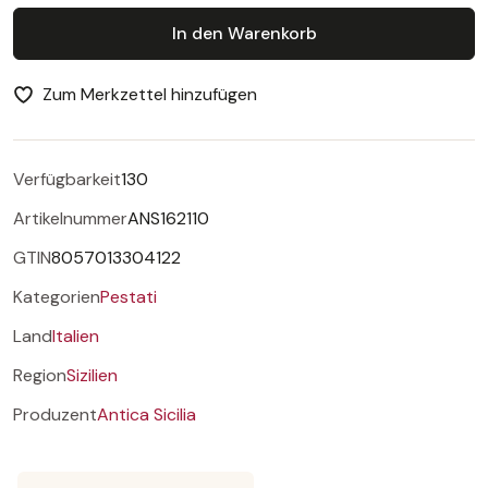
In den Warenkorb
Zum Merkzettel hinzufügen
Verfügbarkeit
130
Artikelnummer
ANS162110
GTIN
8057013304122
Kategorien
Pestati
Land
Italien
Region
Sizilien
Produzent
Antica Sicilia