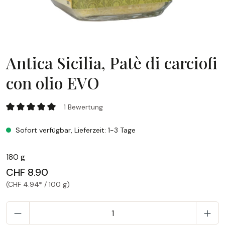
Antica Sicilia, Patè di carciofi
con olio EVO
Antica Sicilia, Patè di carciofi con olio EVO
1 Bewertung
Durchschnittliche Bewertung von 5 von 5 Sternen
Sofort verfügbar, Lieferzeit: 1-3 Tage
180 g
CHF 8.90
(CHF 4.94* / 100 g)
P