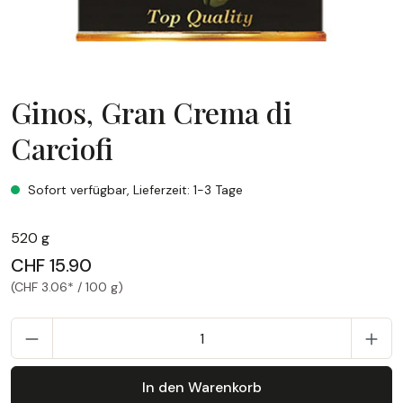
Ginos, Gran Crema di
Carciofi
Ginos, Gran Crema di Carciofi
Sofort verfügbar, Lieferzeit: 1-3 Tage
520 g
CHF 15.90
(CHF 3.06* / 100 g)
P
In den Warenkorb