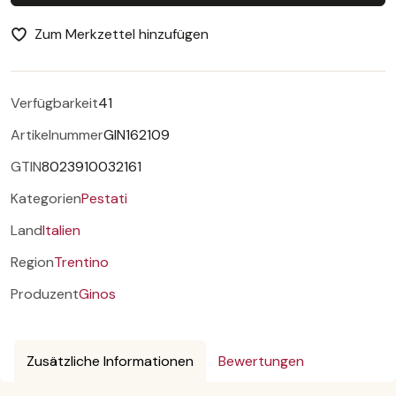
Zum Merkzettel hinzufügen
Verfügbarkeit
41
Artikelnummer
GIN162109
GTIN
8023910032161
Kategorien
Pestati
Land
Italien
Region
Trentino
Produzent
Ginos
Zusätzliche Informationen
Bewertungen