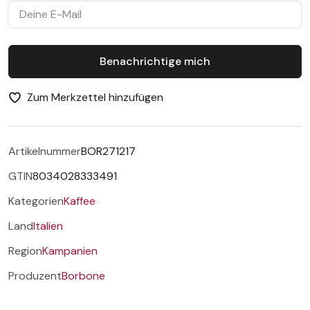
Deine E-Mail
Benachrichtige mich
Zum Merkzettel hinzufügen
Artikelnummer
BOR271217
GTIN
8034028333491
Kategorien
Kaffee
Land
Italien
Region
Kampanien
Produzent
Borbone