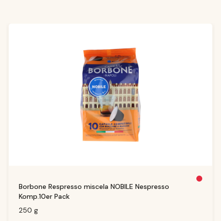
Produktgalerie überspringen
N
Borbone Respresso miscela NOBILE Nespresso
ic
h
Komp.10er Pack
t
m
e
250 g
h
r