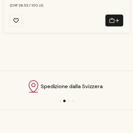
o
n
(CHF 26.53 / 100 cl)
s
e
g
n
a:
1
-
3
T
a
g
e
Spedizione dalla Svizzera