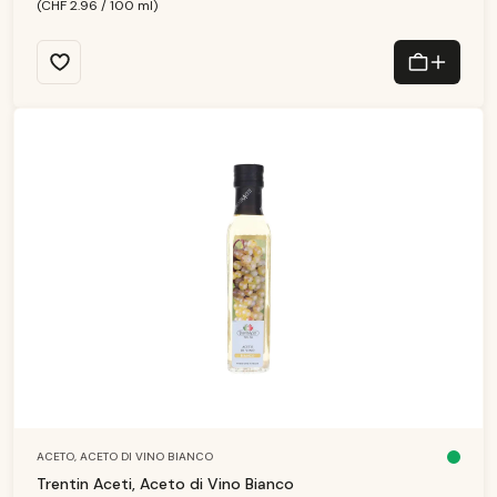
n
(CHF 2.96 / 100 ml)
s
e
g
n
a:
1
-
3
T
a
g
e
ACETO,
ACETO DI VINO BIANCO
D
is
Trentin Aceti, Aceto di Vino Bianco
p