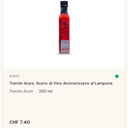
ACETO
D
is
Trentin Aceti, Aceto di Vino Aromatizzato al Lampone
p
o
Trentin Aceti
250 ml
ni
b
il
e,
t
e
m
p
i
d
i
CHF 7.40
c
o