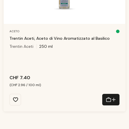
ACETO
D
is
Trentin Aceti, Aceto di Vino Aromatizzato al Basilico
p
o
Trentin Aceti
250 ml
ni
b
il
e,
t
e
m
p
i
d
i
CHF 7.40
c
o
n
(CHF 2.96 / 100 ml)
s
e
g
n
a:
1
-
3
T
a
g
e