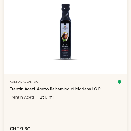
ACETO BALSAMICO
D
is
Trentin Aceti, Aceto Balsamico di Modena I.G.P.
p
o
Trentin Aceti
250 ml
ni
b
il
e,
t
e
m
p
i
d
i
CHF 9.60
c