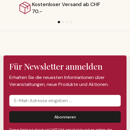
oser Versand ab CHF
Lieferbar 
Für Newsletter anmelden
Erhalten Sie die neuesten Informationen über
Veranstaltungen, neue Produkte und Aktionen.
Abonnieren
Diese Seite ist durch reCAPTCHA geschützt und es gelten die