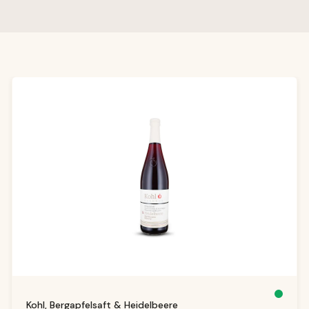
Produktgalerie überspringen
S
Kohl, Bergapfelsaft & Heidelbeere