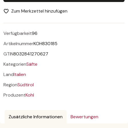
Zum Merkzettel hinzufügen
Verfügbarkeit
96
Artikelnummer
KOH830185
GTIN
8032841270627
Kategorien
Säfte
Land
Italien
Region
Südtirol
Produzent
Kohl
Zusätzliche Informationen
Bewertungen