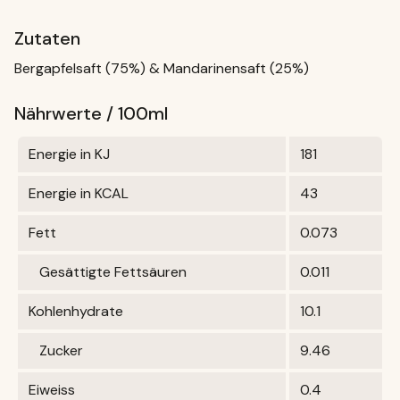
Zutaten
Bergapfelsaft (75%) & Mandarinensaft (25%)
Nährwerte / 100ml
Energie in KJ
181
Energie in KCAL
43
Fett
0.073
Gesättigte Fettsäuren
0.011
Kohlenhydrate
10.1
Zucker
9.46
Eiweiss
0.4