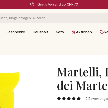
Schnelle Lieferung
Geschenke
Haushalt
Sets
Aktionen
N
Martelli,
dei Martel
Martelli, I Maccheroni dei Mart
12 Bewertunge
Durchschnittliche Bewertung