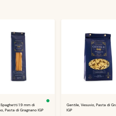
S
, Spaghetti 1.9 mm di
Gentile, Vesuvio, Pasta di G
o
f
o, Pasta di Gragnano IGP
IGP
o
r