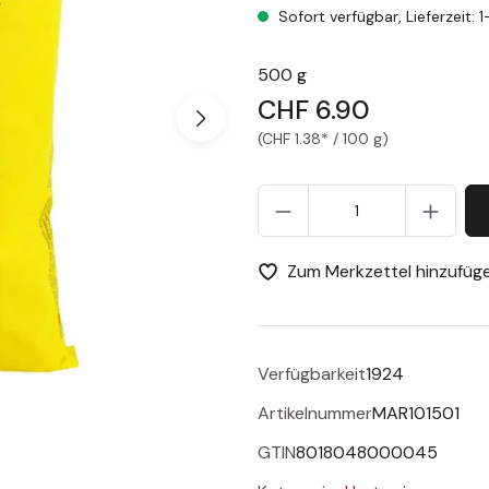
Sofort verfügbar, Lieferzeit: 
500 g
CHF 6.90
(CHF 1.38* / 100 g)
Pr
Zum Merkzettel hinzufüg
Verfügbarkeit
1924
Artikelnummer
MAR101501
GTIN
8018048000045