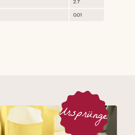
2.7
0.01
Ursprünge