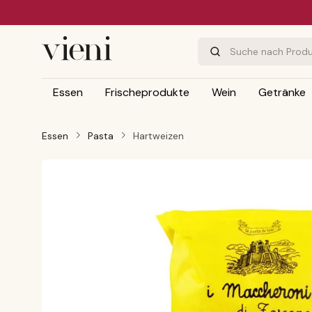
m Hauptinhalt springen
Zur Suche springen
Zur Hauptnavigation springen
Essen
Frischeprodukte
Wein
Getränke
Essen
Pasta
Hartweizen
Bildergalerie überspringen