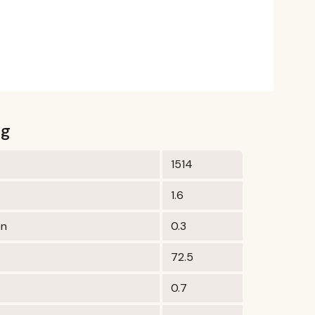
0g
1514
1.6
en
0.3
72.5
0.7