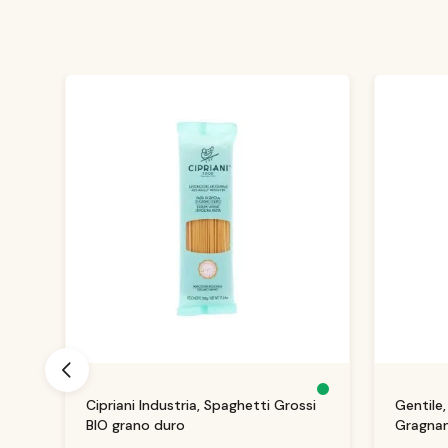
Produktgalerie überspringen
S
S
Cipriani Industria, Spaghetti Grossi
Gentile
o
o
f
f
BIO grano duro
Gragnan
o
o
r
r