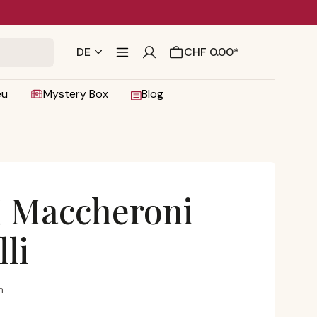
DE
CHF 0.00*
eu
Mystery Box
Blog
 I Maccheroni
li
elli
n
 von 5 von 5 Sternen