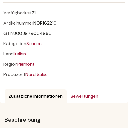
Verfügbarkeit
21
Artikelnummer
NOR162210
GTIN
8003979004996
Kategorien
Saucen
Land
Italien
Region
Piemont
Produzent
Nord Salse
Zusätzliche Informationen
Bewertungen
Beschreibung