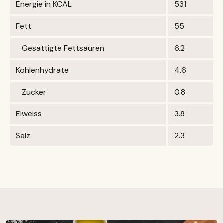
Energie in KCAL
531
Fett
55
Gesättigte Fettsäuren
6.2
Kohlenhydrate
4.6
Zucker
0.8
Eiweiss
3.8
Salz
2.3