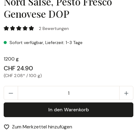
Nord Salse, Pesto Fresco
Genovese DOP
Nord Salse, Pesto Fresco Genovese DOP
2 Bewertungen
Durchschnittliche Bewertung von 5 von 5 Sternen
Sofort verfügbar, Lieferzeit: 1-3 Tage
1200 g
CHF 24.90
(CHF 2.08* / 100 g)
P
In den Warenkorb
Zum Merkzettel hinzufügen