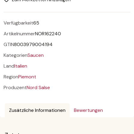
Verfügbarkeit
65
Artikelnummer
NOR162240
GTIN
8003979004194
Kategorien
Saucen
Land
Italien
Region
Piemont
Produzent
Nord Salse
Zusätzliche Informationen
Bewertungen