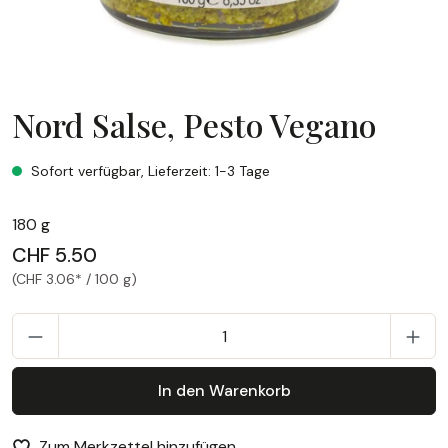
Nord Salse, Pesto Vegano
Nord Salse, Pesto Vegano
Sofort verfügbar, Lieferzeit: 1-3 Tage
180 g
CHF 5.50
(CHF 3.06* / 100 g)
P
In den Warenkorb
Zum Merkzettel hinzufügen