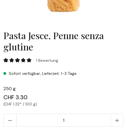
Pasta Jesce, Penne senza
glutine
Pasta Jesce, Penne senza glutine
1 Bewertung
Durchschnittliche Bewertung von 5 von 5 Sternen
Sofort verfügbar, Lieferzeit: 1-3 Tage
250 g
CHF 3.30
(CHF 1.32* / 100 g)
P