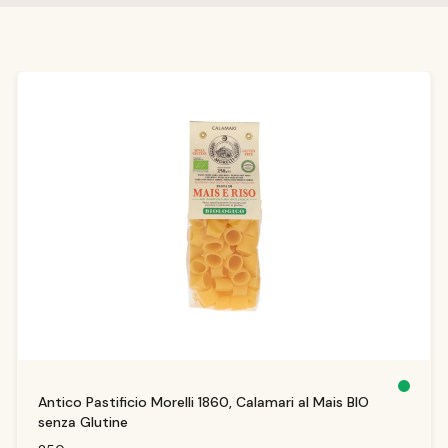
Produktgalerie überspringen
S
Antico Pastificio Morelli 1860, Calamari al Mais BIO
o
f
senza Glutine
o
r