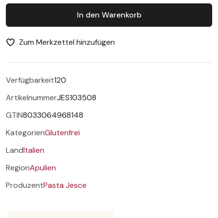
In den Warenkorb
Zum Merkzettel hinzufügen
Verfügbarkeit
120
Artikelnummer
JES103508
GTIN
8033064968148
Kategorien
Glutenfrei
Land
Italien
Region
Apulien
Produzent
Pasta Jesce