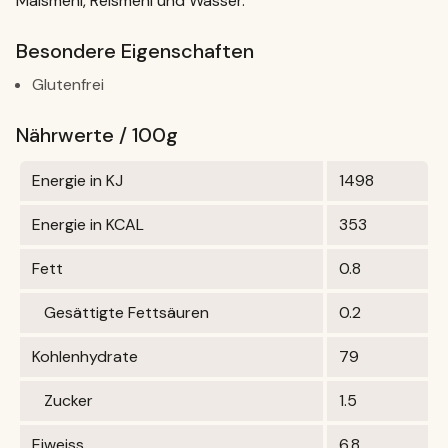
Maismehl, Reismehl und Wasser.
Besondere Eigenschaften
Glutenfrei
Nährwerte / 100g
Energie in KJ
1498
Energie in KCAL
353
Fett
0.8
Gesättigte Fettsäuren
0.2
Kohlenhydrate
79
Zucker
1.5
Eiweiss
6.8