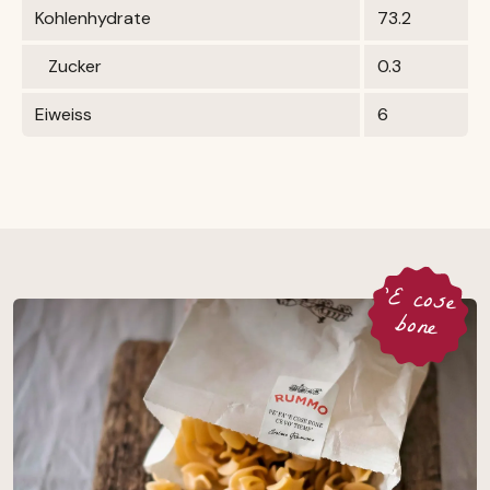
Kohlenhydrate
73.2
Zucker
0.3
Eiweiss
6
'E cose
bone