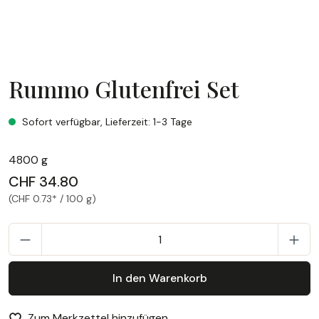
Rummo Glutenfrei Set
Rummo Glutenfrei Set
Sofort verfügbar, Lieferzeit: 1-3 Tage
4800 g
CHF 34.80
(CHF 0.73* / 100 g)
P
In den Warenkorb
Zum Merkzettel hinzufügen