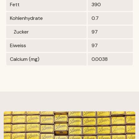
Fett
390
Kohlenhydrate
0.7
Zucker
97
Eiweiss
97
Calcium (mg)
0.0038