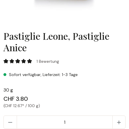
Pastiglie Leone, Pastiglie
Anice
Pastiglie Leone, Pastiglie Anice
1 Bewertung
Durchschnittliche Bewertung von 5 von 5 Sternen
Sofort verfügbar, Lieferzeit: 1-3 Tage
30 g
CHF 3.80
(CHF 12.67* / 100 g)
P