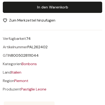
In den Warenkorb
Zum Merkzettel hinzufügen
Verfügbarkeit
74
Artikelnummer
PAL262402
GTIN
8005028111044
Kategorien
Bonbons
Land
Italien
Region
Piemont
Produzent
Pastiglie Leone