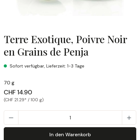
Terre Exotique, Poivre Noir
en Grains de Penja
Terre Exotique, Poivre Noir en Grains de Penja
Sofort verfügbar, Lieferzeit: 1-3 Tage
70 g
CHF 14.90
(CHF 21.29* / 100 g)
P
In den Warenkorb