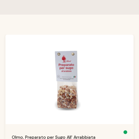
Produktgalerie überspringen
S
Olmo, Preparato per Sugo All' Arrabbiata