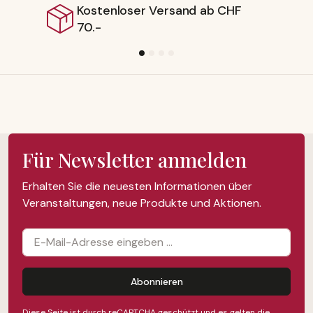
nloser Versand ab CHF
Lieferb
Für Newsletter anmelden
Erhalten Sie die neuesten Informationen über
Veranstaltungen, neue Produkte und Aktionen.
Abonnieren
Diese Seite ist durch reCAPTCHA geschützt und es gelten die