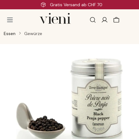
Gratis Versand ab CHF 70
Zum Hauptinhalt springen
Essen
Gewürze
Bildergalerie überspringen