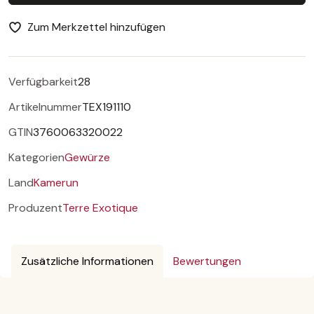
Zum Merkzettel hinzufügen
Verfügbarkeit
28
Artikelnummer
TEX191110
GTIN
3760063320022
Kategorien
Gewürze
Land
Kamerun
Produzent
Terre Exotique
Zusätzliche Informationen
Bewertungen