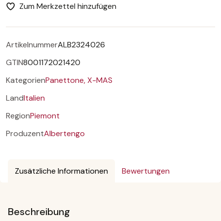
Zum Merkzettel hinzufügen
Artikelnummer
ALB2324026
GTIN
8001172021420
Kategorien
Panettone,
X-MAS
Land
Italien
Region
Piemont
Produzent
Albertengo
Zusätzliche Informationen
Bewertungen
Beschreibung