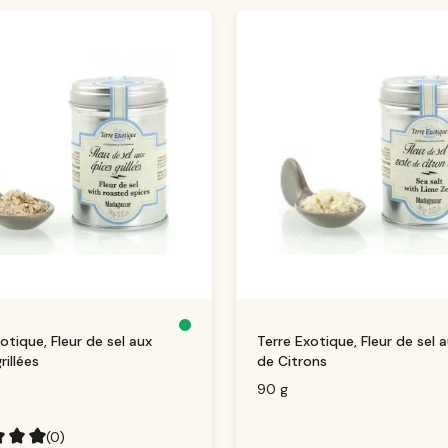
S
otique, Fleur de sel aux
Terre Exotique, Fleur de sel 
o
f
rillées
de Citrons
o
r
t
90 g
v
e
rf
ü
(0)
g