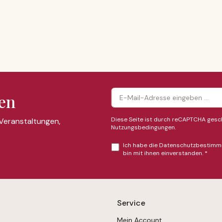
en
Diese Seite ist durch reCAPTCHA gesch
 Veranstaltungen,
Nutzungsbedingungen
.
Ich habe die
Datenschutzbestimm
bin mit ihnen einverstanden.
*
Service
Mein Account