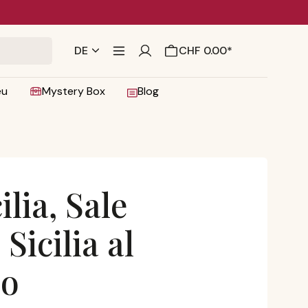
DE
CHF 0.00*
eu
Mystery Box
Blog
ilia, Sale
Sicilia al
no