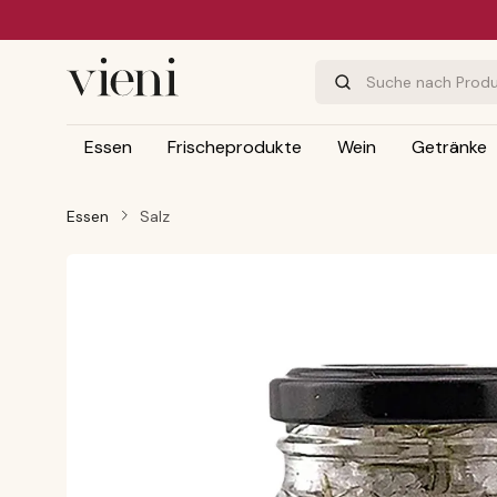
m Hauptinhalt springen
Zur Suche springen
Zur Hauptnavigation springen
Essen
Frischeprodukte
Wein
Getränke
Essen
Salz
Bildergalerie überspringen