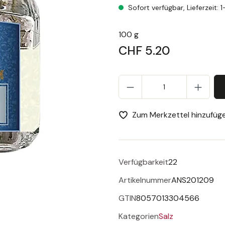
Antica Sicilia, Sale marino di S
Sofort verfügbar, Lieferzeit: 
100 g
CHF 5.20
Pr
Zum Merkzettel hinzufüg
Verfügbarkeit
22
Artikelnummer
ANS201209
GTIN
8057013304566
Kategorien
Salz