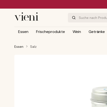
m Hauptinhalt springen
Zur Suche springen
Zur Hauptnavigation springen
Essen
Frischeprodukte
Wein
Getränke
Essen
Salz
Bildergalerie überspringen