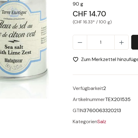
90 g
CHF 14.70
(CHF 16.33* / 100 g)
Pr
Zum Merkzettel hinzufüg
Verfügbarkeit
2
Artikelnummer
TEX201535
GTIN
3760063320213
Kategorien
Salz