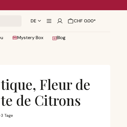
DE
CHF 0.00*
eu
Mystery Box
Blog
tique, Fleur de
ste de Citrons
au Zeste de Citrons
1-3 Tage